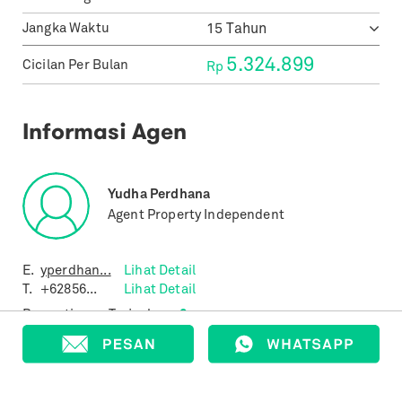
Jangka Waktu
5.324.899
Cicilan Per Bulan
Rp
Informasi Agen
Yudha Perdhana
Agent Property Independent
E.
yperdhan...
Lihat Detail
T.
+62856...
Lihat Detail
Properti yang Terjual
0
Properti yang Terdaftar
109