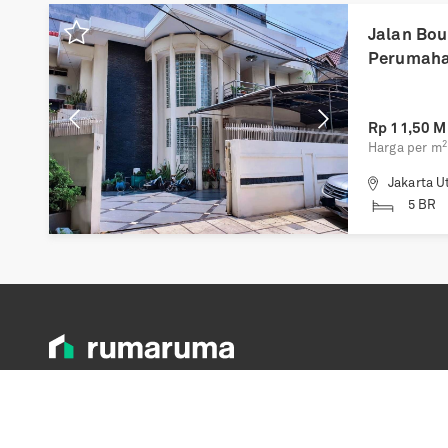
Previous
Next
Jalan Bou
Perumaha
Rp
11,50 Mi
2
Harga per m
Jakarta U
5 BR
Copyright © 2022
Corpindo