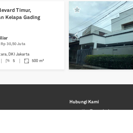
Previous
levard Timur,
n Kelapa Gading
liar
Rp 30,50 Juta
tara
,
DKI Jakarta
5
500
m²
Hubungi Kami
executive@corpindo.com
Epiwalk
5th Floor 527A
Jakarta, 12940