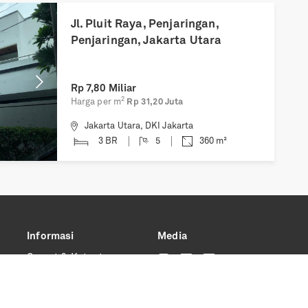
Next
Jl. Pluit Raya, Penjaringan,
Penjaringan, Jakarta Utara
Rp
7,80 Miliar
2
Harga per m
Rp 31,20 Juta
Jakarta Utara
,
DKI Jakarta
3 BR
5
360
m²
Informasi
Media
Syarat & Ketentuan
Kebijakan Privasi
FAQs