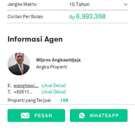
Jangka Waktu
6.993.368
Cicilan Per Bulan
Rp
Informasi Agen
Wijono Angkawidjaja
Angka Properti
E.
wangkawi...
Lihat Detail
T.
+62817...
Lihat Detail
Properti yang Terjual
109
Properti yang Terdaftar
300