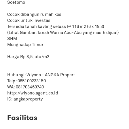
Soetomo
Cocok dibangun rumah kos
Cocok untuk investasi
Tersedia tanah kavling seluas @ 116 m2 (6 x 19.3)
(Lihat Gambar, Tanah Warna Abu-Abu yang masih dijual)
SHM
Menghadap Timur
Harga Rp 8,5 juta/m2
Hubungi: Wiyono - ANGKA Properti
Telp: 085100233150
WA: 081703469740
http://wiyono.agent.co.id
IG: angkaproperty
Fasilitas