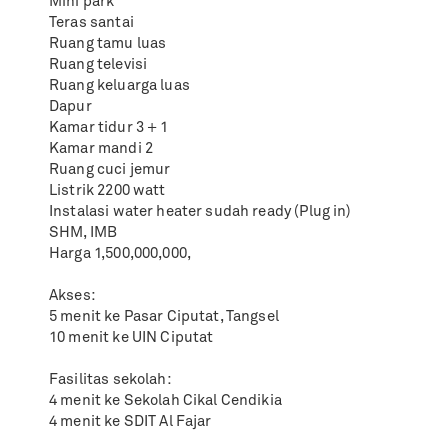
Mini park
Teras santai
Ruang tamu luas
Ruang televisi
Ruang keluarga luas
Dapur
Kamar tidur 3 + 1
Kamar mandi 2
Ruang cuci jemur
Listrik 2200 watt
Instalasi water heater sudah ready (Plug in)
SHM, IMB
Harga 1,500,000,000,
Akses:
5 menit ke Pasar Ciputat, Tangsel
10 menit ke UIN Ciputat
Fasilitas sekolah:
4 menit ke Sekolah Cikal Cendikia
4 menit ke SDIT Al Fajar