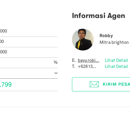
Informasi Agen
.000
Robby
00
Mitra brighton
.000
E.
bayurobi...
Lihat Detail
%
T.
+62813...
Lihat Detail
.799
 Sejenis