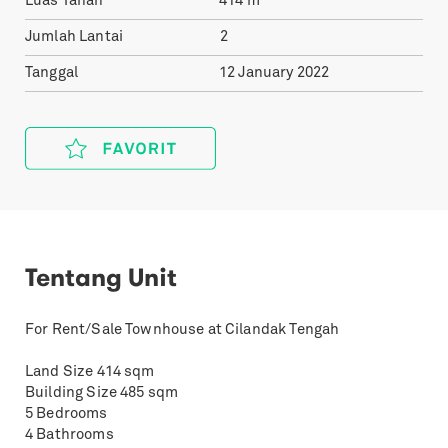
Luas Tanah
414
m²
Jumlah Lantai
2
Tanggal
12 January 2022
Tentang Unit
For Rent/Sale Townhouse at Cilandak Tengah
Land Size 414 sqm
Building Size 485 sqm
5 Bedrooms
4 Bathrooms