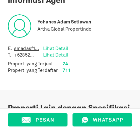
Informasi Agen
Yohanes Adam Setiawan
Artha Global Propertindo
E.
smadasf1...
Lihat Detail
T.
+62852...
Lihat Detail
Properti yang Terjual
24
Properti yang Terdaftar
711
Properti Lain dengan Spesifikasi
Sejenis
Previous
Next