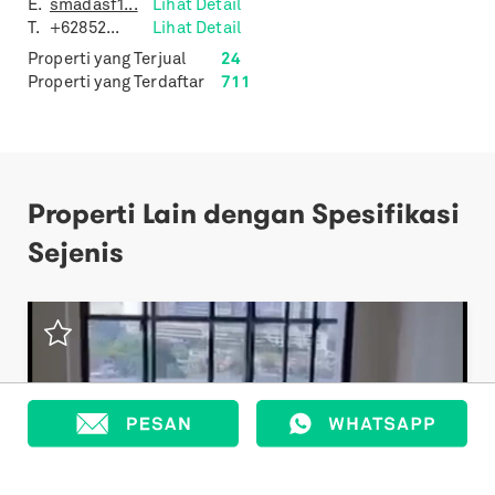
E.
smadasf1...
Lihat Detail
T.
+62852...
Lihat Detail
Properti yang Terjual
24
Properti yang Terdaftar
711
Properti Lain dengan Spesifikasi
Sejenis
Previous
Next