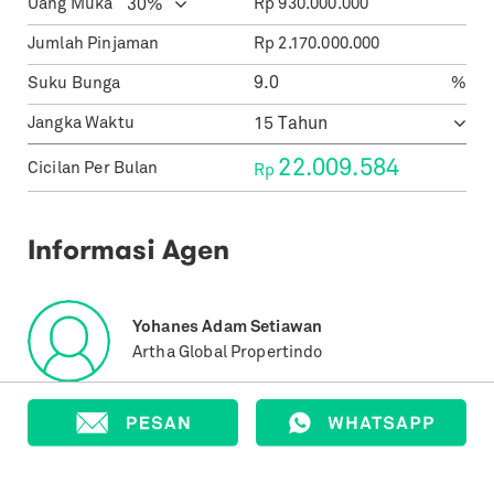
Uang Muka
Rp
930.000.000
Jumlah Pinjaman
Rp
2.170.000.000
Suku Bunga
%
Jangka Waktu
22.009.584
Cicilan Per Bulan
Rp
Informasi Agen
Yohanes Adam Setiawan
Artha Global Propertindo
E.
smadasf1...
Lihat Detail
T.
+62852...
Lihat Detail
Properti yang Terjual
24