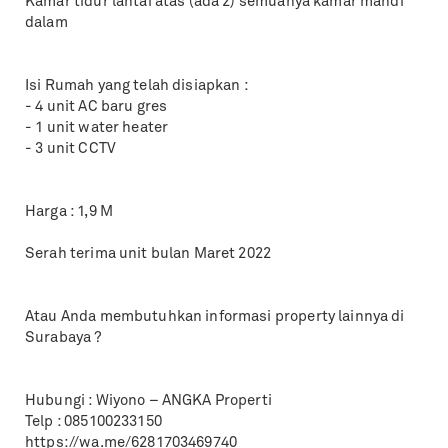
Kamar tidur lantai atas (ada 2) semuanya kamar mandi
dalam
Isi Rumah yang telah disiapkan :
- 4 unit AC baru gres
- 1 unit water heater
- 3 unit CCTV
Harga : 1,9 M
Serah terima unit bulan Maret 2022
Atau Anda membutuhkan informasi property lainnya di
Surabaya ?
Hubungi : Wiyono – ANGKA Properti
Telp : 085100233150
https://wa.me/6281703469740