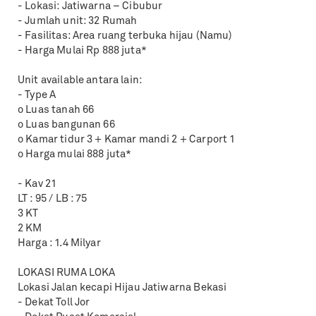
- Lokasi: Jatiwarna – Cibubur
- Jumlah unit: 32 Rumah
- Fasilitas: Area ruang terbuka hijau (Namu)
- Harga Mulai Rp 888 juta*
Unit available antara lain:
- Type A
o Luas tanah 66
o Luas bangunan 66
o Kamar tidur 3 + Kamar mandi 2 + Carport 1
o Harga mulai 888 juta*
- Kav 21
LT : 95 / LB : 75
3 KT
2 KM
Harga : 1.4 Milyar
LOKASI RUMA LOKA
Lokasi Jalan kecapi Hijau Jatiwarna Bekasi
- Dekat Toll Jor