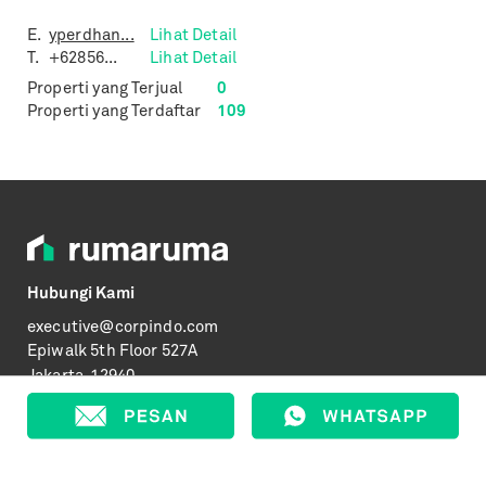
E.
yperdhan...
Lihat Detail
T.
+62856...
Lihat Detail
Properti yang Terjual
0
Properti yang Terdaftar
109
Hubungi Kami
executive@corpindo.com
Epiwalk
5th Floor 527A
Jakarta, 12940
Informasi
Syarat & Ketentuan
Kebijakan Privasi