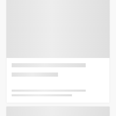
Previous
Next
Listing Title
Rp 150 Juta
Harga per m²
Rp 2,73 Juta
State
,
City
2 BR
1,5
55
m²
Previous
Next