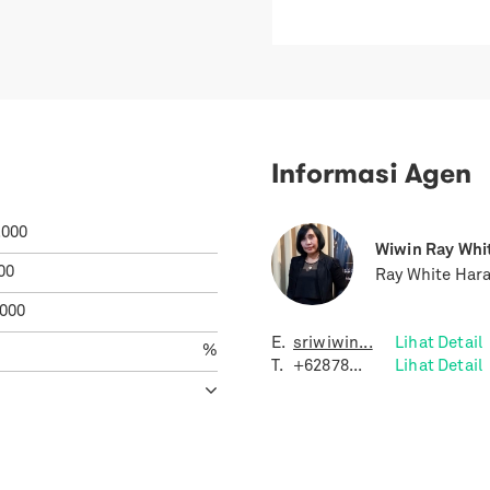
Informasi Agen
.000
Wiwin Ray Whi
00
Ray White Har
.000
E.
sriwiwin...
Lihat Detail
%
T.
+62878...
Lihat Detail
.598