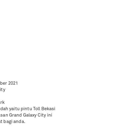
ber 2021
ity
ark
dah yaitu pintu Toll Bekasi
san Grand Galaxy City ini
t bagi anda.