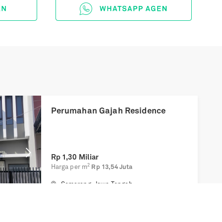
Next
Perumahan Gajah Residence
Rp
1,30 Miliar
2
Harga per m
Rp 13,54 Juta
Semarang
,
Jawa Tengah
3 BR
2
102
m²