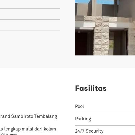
1
Fasilitas
Pool
 Grand Sambiroto Tembalang
Parking
as lengkap mulai dari kolam
24/7 Security