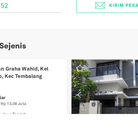
852
 Sejenis
Previous
n Graha Wahid, Kel
o, Kec Tembalang
iar
Rp 13,08 Juta
g
,
Jawa Tengah
3
160
m²