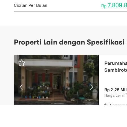
7.809.
Cicilan Per Bulan
Rp
Properti Lain dengan Spesifikasi
Previous
Next
Perumaha
Sambirot
Rp
2,25 Mil
2
Harga per m
Semaran
5 BR