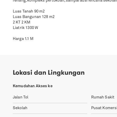
renang, kompleks pertokoan, sampai ada rencana sekolah
Luas Tanah 90 m2
Luas Bangunan 128 m2
2 KT 2 KM
Liatrik 1300 W
Harga 1.1 M
Lokasi dan Lingkungan
Kemudahan Akses ke
Jalan Tol
Rumah Sakit
Sekolah
Pusat Komersi