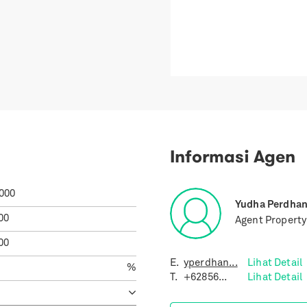
Informasi Agen
.000
Yudha Perdha
00
Agent Propert
00
E.
yperdhan...
Lihat Detail
%
T.
+62856...
Lihat Detail