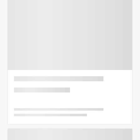
Previous
Next
Listing Title
Rp 150 Juta
Harga per m²
Rp 2,73 Juta
State
,
City
2 BR
1,5
55
m²
Previous
Next