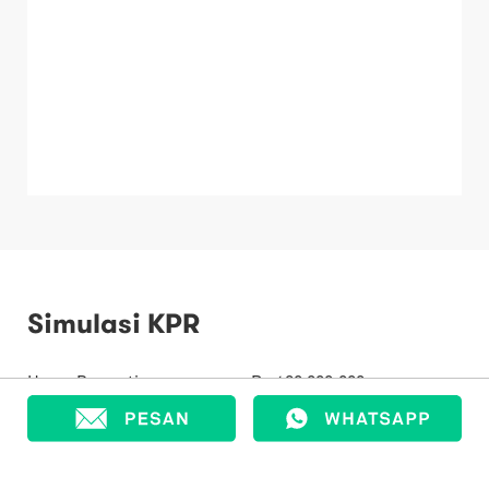
Simulasi KPR
Harga Properti
Rp
480.000.000
Uang Muka
Rp
144.000.000
Jumlah Pinjaman
Rp
336.000.000