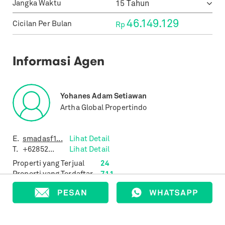
Jangka Waktu
46.149.129
Cicilan Per Bulan
Rp
Informasi Agen
Yohanes Adam Setiawan
Artha Global Propertindo
E.
smadasf1...
Lihat Detail
T.
+62852...
Lihat Detail
Properti yang Terjual
24
Properti yang Terdaftar
711