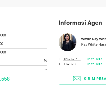
Informasi Agen
.000
Wiwin Ray Whi
00
Ray White Har
.000
E.
sriwiwin...
Lihat Detail
%
T.
+62878...
Lihat Detail
.558