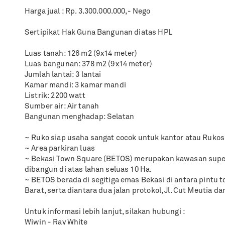
Harga jual : Rp. 3.300.000.000,- Nego
Sertipikat Hak Guna Bangunan diatas HPL
Luas tanah: 126 m2 (9x14 meter)
Luas bangunan: 378 m2 (9x14 meter)
Jumlah lantai: 3 lantai
Kamar mandi: 3 kamar mandi
Listrik: 2200 watt
Sumber air: Air tanah
Bangunan menghadap: Selatan
~ Ruko siap usaha sangat cocok untuk kantor atau Rukos
~ Area parkiran luas
~ Bekasi Town Square (BETOS) merupakan kawasan super
dibangun di atas lahan seluas 10 Ha.
~ BETOS berada di segitiga emas Bekasi di antara pintu t
Barat, serta diantara dua jalan protokol, Jl. Cut Meutia dan
Untuk informasi lebih lanjut, silakan hubungi :
Wiwin - Ray White