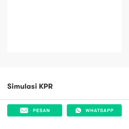
Simulasi KPR
Harga Properti
Rp
650.000.000
Uang Muka
Rp
195.000.000
Jumlah Pinjaman
Rp
455.000.000