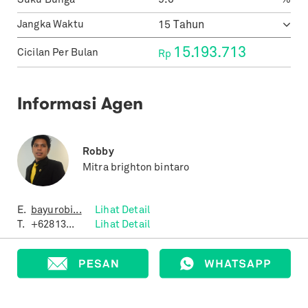
Suku Bunga
%
Jangka Waktu
15.193.713
Cicilan Per Bulan
Rp
Informasi Agen
Robby
Mitra brighton bintaro
E.
bayurobi...
Lihat Detail
T.
+62813...
Lihat Detail
Properti yang Terjual
0
Properti yang Terdaftar
379