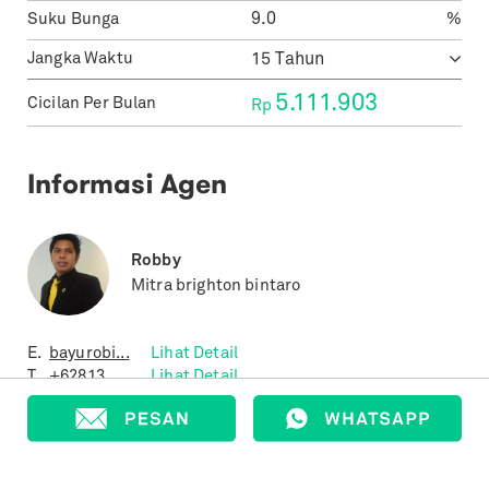
Suku Bunga
%
Jangka Waktu
5.111.903
Cicilan Per Bulan
Rp
Informasi Agen
Robby
Mitra brighton bintaro
E.
bayurobi...
Lihat Detail
T.
+62813...
Lihat Detail
Properti yang Terjual
0
Properti yang Terdaftar
379