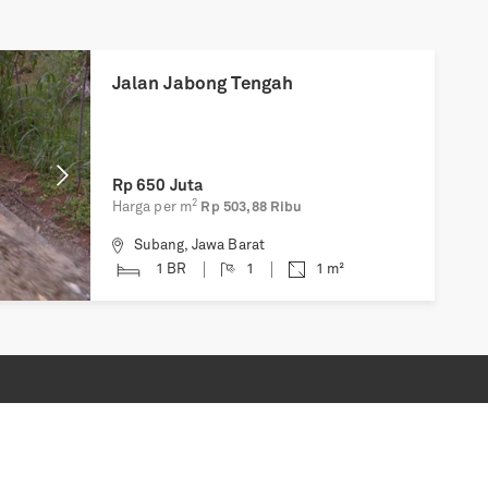
Next
Jalan Jabong Tengah
Rp
650 Juta
2
Harga per m
Rp 503,88 Ribu
Subang
,
Jawa Barat
1 BR
1
1
m²
Informasi
Media
Syarat & Ketentuan
Kebijakan Privasi