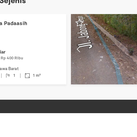
 Sejenis
Previous
a Padaasih
iar
Rp 400 Ribu
awa Barat
1
1
m²
Hubungi Kami
executive@corpindo.com
Epiwalk
5th Floor 527A