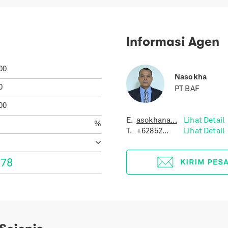
Informasi Agen
00
Nasokha
0
PT BAF
00
E.
asokhana...
Lihat Detail
%
T.
+62852...
Lihat Detail
378