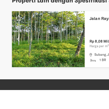
Properti Lain dengan Spesifikasi
Previous
Next
Jalan Ray
Rp
8,08 Mil
2
Harga per m
Subang
,
J
1 BR
Copyright © 2022
Corpindo