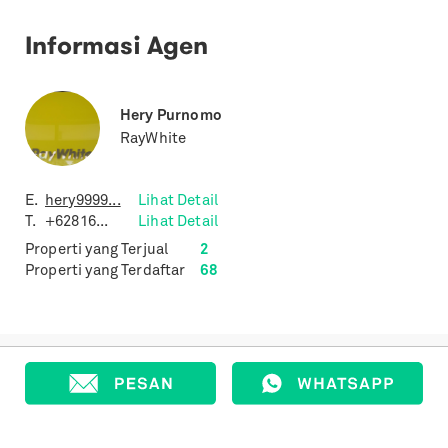
Informasi Agen
Hery Purnomo
RayWhite
E.
hery9999...
Lihat Detail
T.
+62816...
Lihat Detail
Properti yang Terjual
2
Properti yang Terdaftar
68
Properti Lain dengan Spesifikasi
Sejenis