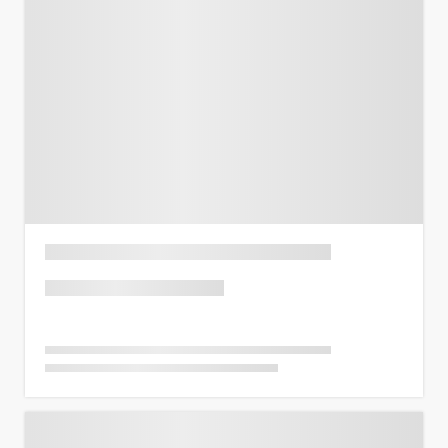
Previous
Next
Listing Title
Rp 150 Juta
Harga per m²
Rp 2,73 Juta
State
,
City
2 BR
1,5
55
m²
Previous
Next