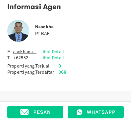
Informasi Agen
Nasokha
PT BAF
E.
asokhana...
Lihat Detail
T.
+62852...
Lihat Detail
Properti yang Terjual
0
Properti yang Terdaftar
369
Properti Lain dengan Spesifikasi
Sejenis