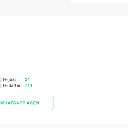
g Terjual
24
g Terdaftar
711