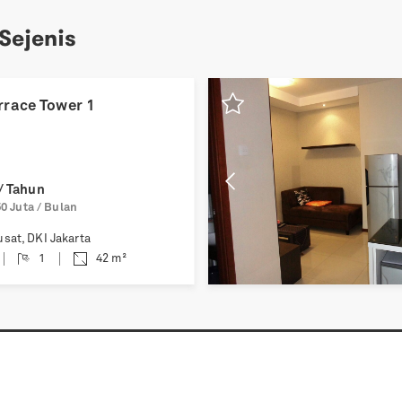
 Sejenis
Previous
race Tower 1
/ Tahun
0 Juta / Bulan
usat
,
DKI Jakarta
1
42
m²
Hubungi Kami