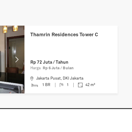
Next
Thamrin Residences Tower C
Rp
72 Juta / Tahun
Harga
Rp 6 Juta / Bulan
Jakarta Pusat
,
DKI Jakarta
1 BR
1
42
m²
Informasi
Media