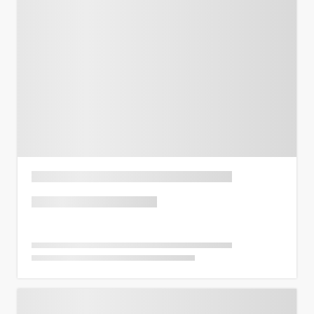
Previous
Next
Listing Title
Rp 150 Juta
Harga per m²
Rp 2,73 Juta
State
,
City
2 BR
1,5
55
m²
Previous
Next