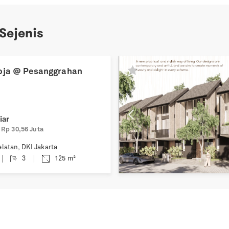
 Sejenis
Previous
roja @ Pesanggrahan
iar
Rp 30,56 Juta
elatan
,
DKI Jakarta
3
125
m²