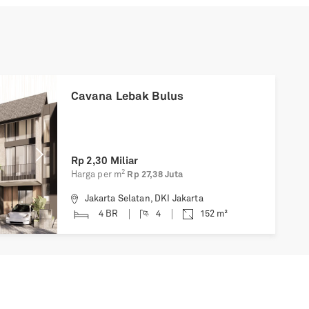
Next
Cavana Lebak Bulus
Rp
2,30 Miliar
2
Harga per m
Rp 27,38 Juta
Jakarta Selatan
,
DKI Jakarta
4 BR
4
152
m²