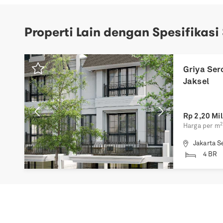
Properti Lain dengan Spesifikasi
Previous
Next
Griya Se
Jaksel
Rp
2,20 Mil
2
Harga per m
Jakarta S
4 BR