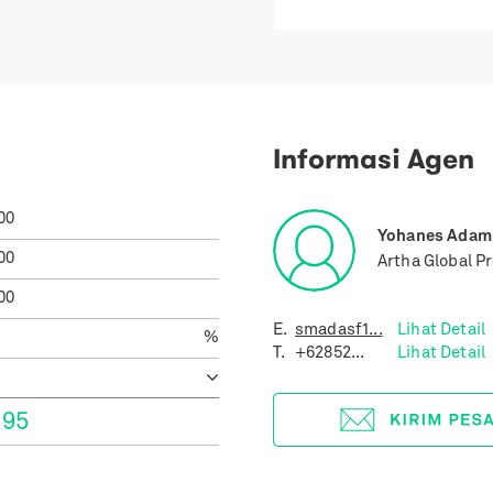
Informasi Agen
00
Yohanes Adam
00
Artha Global P
00
E.
smadasf1...
Lihat Detail
%
T.
+62852...
Lihat Detail
895