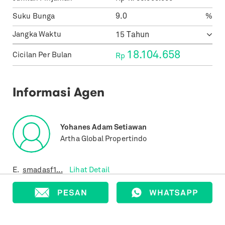
Suku Bunga
%
Jangka Waktu
18.104.658
Cicilan Per Bulan
Rp
Informasi Agen
Yohanes Adam Setiawan
Artha Global Propertindo
E.
smadasf1...
Lihat Detail
T.
+62852...
Lihat Detail
Properti yang Terjual
24
Properti yang Terdaftar
711