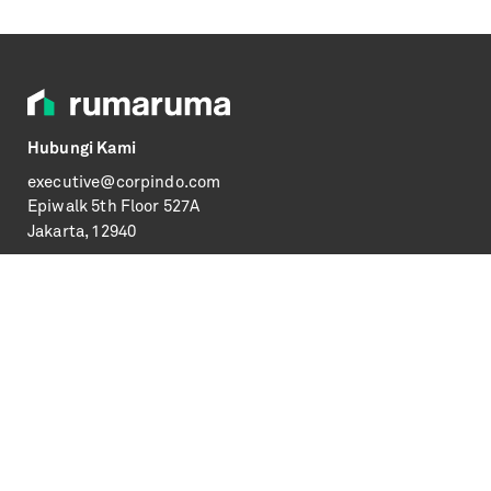
Hubungi Kami
executive@corpindo.com
Epiwalk
5th Floor 527A
Jakarta, 12940
Informasi
Syarat & Ketentuan
Kebijakan Privasi
FAQs
Media
Copyright © 2019 PT. Reco Platform Indonesia