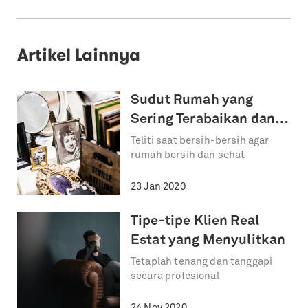
Artikel Lainnya
Sudut Rumah yang
Sering Terabaikan dan
Menjadi Sarang Debu
Teliti saat bersih-bersih agar
rumah bersih dan sehat
23 Jan 2020
Tipe-tipe Klien Real
Estat yang Menyulitkan
Tetaplah tenang dan tanggapi
secara profesional