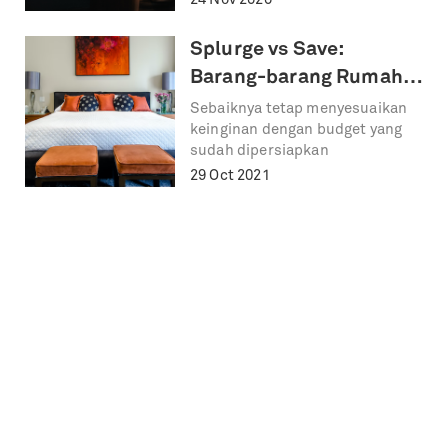
24 Nov 2020
Splurge vs Save:
Barang-barang Rumah
yang Sebaiknya Dibeli
Sebaiknya tetap menyesuaikan
keinginan dengan budget yang
atau Dilewati!
sudah dipersiapkan
29 Oct 2021