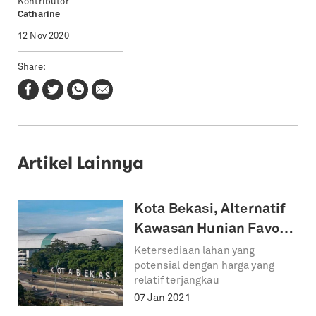
Kontributor
Catharine
12 Nov 2020
Share:
Artikel Lainnya
Kota Bekasi, Alternatif
Kawasan Hunian Favorit
2021?
Ketersediaan lahan yang
potensial dengan harga yang
relatif terjangkau
07 Jan 2021