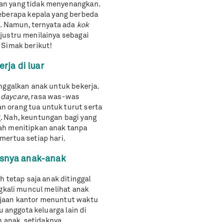
an yang tidak menyenangkan.
erapa kepala yang berbeda
i. Namun, ternyata ada
kok
justru menilainya sebagai
 Simak berikut!
rja di luar
nggalkan anak untuk bekerja.
i
daycare,
rasa was-was
 orang tua untuk turut serta
. Nah, keuntungan bagi yang
ah menitipkan anak tanpa
mertua setiap hari.
usnya anak-anak
h tetap saja anak ditinggal
ngkali muncul melihat anak
rjaan kantor menuntut waktu
u anggota keluarga lain di
 anak, setidaknya