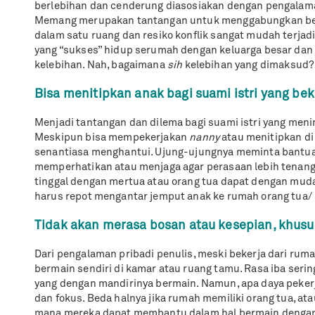
berlebihan dan cenderung diasosiakan dengan pengalam
Memang merupakan tantangan untuk menggabungkan beb
dalam satu ruang dan resiko konflik sangat mudah terjad
yang “sukses” hidup serumah dengan keluarga besar dan 
kelebihan. Nah, bagaimana
sih
kelebihan yang dimaksud?
Bisa menitipkan anak bagi suami istri yang beke
Menjadi tantangan dan dilema bagi suami istri yang meni
Meskipun bisa mempekerjakan
nanny
atau menitipkan d
senantiasa menghantui. Ujung-ujungnya meminta bantuan
memperhatikan atau menjaga agar perasaan lebih tenang
tinggal dengan mertua atau orang tua dapat dengan mud
harus repot mengantar jemput anak ke rumah orang tua/ 
Tidak akan merasa bosan atau kesepian, khus
Dari pengalaman pribadi penulis, meski bekerja dari ruma
bermain sendiri di kamar atau ruang tamu. Rasa iba seri
yang dengan mandirinya bermain. Namun, apa daya peke
dan fokus. Beda halnya jika rumah memiliki orang tua, ata
mana mereka dapat membantu dalam hal bermain dengan