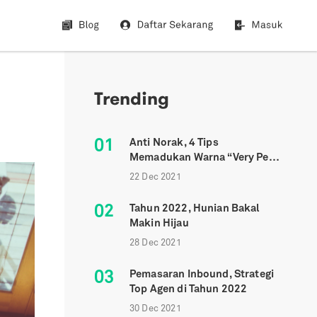
Trending
01
Anti Norak, 4 Tips
Memadukan Warna “Very Peri”
Ke Dalam Hunian
22 Dec 2021
02
Tahun 2022, Hunian Bakal
Makin Hijau
28 Dec 2021
03
Pemasaran Inbound, Strategi
Top Agen di Tahun 2022
30 Dec 2021