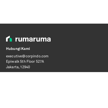
Hubungi Kami
executive@corpindo.com
Epiwalk
5th Floor 527A
Jakarta, 12940
Informasi
Syarat & Ketentuan
Kebijakan Privasi
FAQs
Media