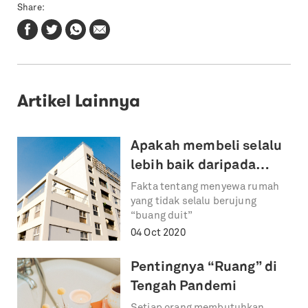
Share:
Artikel Lainnya
Apakah membeli selalu
lebih baik daripada
menyewa rumah?
Fakta tentang menyewa rumah
yang tidak selalu berujung
“buang duit”
04 Oct 2020
Pentingnya “Ruang” di
Tengah Pandemi