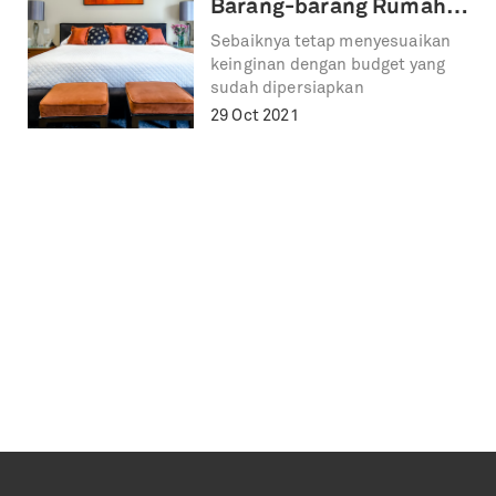
Barang-barang Rumah
yang Sebaiknya Dibeli
Sebaiknya tetap menyesuaikan
keinginan dengan budget yang
atau Dilewati!
sudah dipersiapkan
29 Oct 2021