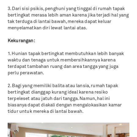
3. Dari sisi psikis, penghuni yang tinggal di rumah tapak
bertingkat merasa lebih aman karena jika terjadi hal yang
tak terduga di lantai bawah, mereka dapat keluar
menyelamatkan diri lewat lantai atas.
Kekurangan:
1. Hunian tapak bertingkat membutuhkan lebih banyak
waktu dan tenaga untuk membersihkannya karena
terdapat tambahan ruang dan area tangga yang juga
perlu perawatan.
2. Bagi yang memiliki balita atau lansia, rumah tapak
bertingkat dianggap kurang ideal karena resiko
terpeleset atau jatuh dari tangga. Namun, hal ini
biasanya dapat diakali dengan mengalokasikan kamar
tidur untuk mereka di lantai bawah.