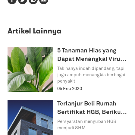
Artikel Lainnya
5 Tanaman Hias yang
Dapat Menangkal Virus
Influenza di Musim
Tak hanya indah dipandang, tapi
juga ampuh menangkis berbagai
Hujan
penyakit
05 Feb 2020
Terlanjur Beli Rumah
Sertifikat HGB, Berikut
Cara Mengubah Jadi
Persyaratan mengubah HGB
menjadi SHM
SHM.