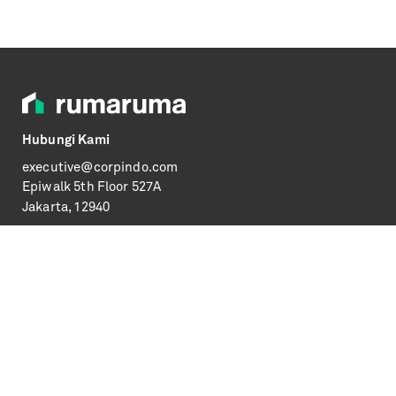
Hubungi Kami
executive@corpindo.com
Epiwalk
5th Floor 527A
Jakarta, 12940
Informasi
Syarat & Ketentuan
Kebijakan Privasi
FAQs
Media