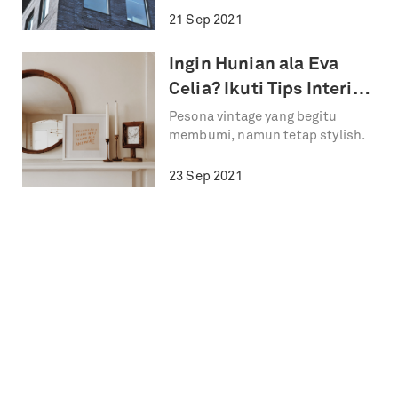
21 Sep 2021
Ingin Hunian ala Eva
Celia? Ikuti Tips Interior
Berikut!
Pesona vintage yang begitu
membumi, namun tetap stylish.
23 Sep 2021