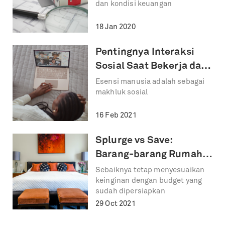
dan kondisi keuangan
Pertama
18 Jan 2020
Pentingnya Interaksi
Sosial Saat Bekerja dari
Rumah
Esensi manusia adalah sebagai
makhluk sosial
16 Feb 2021
Splurge vs Save:
Barang-barang Rumah
yang Sebaiknya Dibeli
Sebaiknya tetap menyesuaikan
keinginan dengan budget yang
atau Dilewati!
sudah dipersiapkan
29 Oct 2021