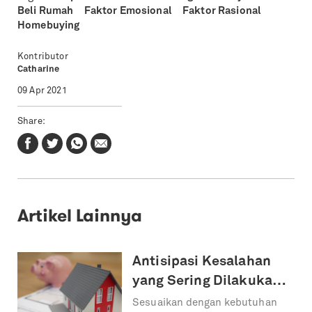
Beli Rumah
Faktor Emosional
Faktor Rasional
Homebuying
Kontributor
Catharine
09 Apr 2021
Share:
Artikel Lainnya
Antisipasi Kesalahan
yang Sering Dilakukan
Saat Membeli Rumah
Sesuaikan dengan kebutuhan