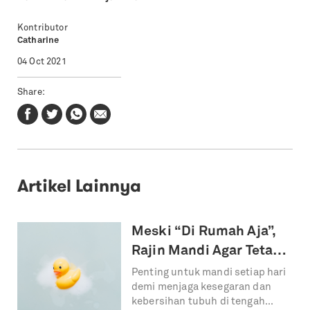
Kontributor
Catharine
04 Oct 2021
Share:
Artikel Lainnya
Meski “Di Rumah Aja”,
Rajin Mandi Agar Tetap
Segar dan Semangat
Penting untuk mandi setiap hari
demi menjaga kesegaran dan
kebersihan tubuh di tengah