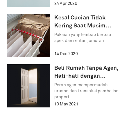
pandemi
24 Apr 2020
Kesal Cucian Tidak
Kering Saat Musim
Hujan, Atasi dengan
Pakaian yang lembab berbau
apek dan rentan jamuran
Berikut!
14 Dec 2020
Beli Rumah Tanpa Agen,
Hati-hati dengan
Resikonya!
Peran agen mempermudah
urusan dan transaksi pembelian
properti
10 May 2021