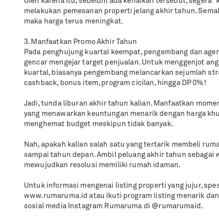
Oleh karena itu, sebelum ada kenaikan tersebut, segera 
melakukan pemesanan properti jelang akhir tahun. Sem
maka harga terus meningkat.
3. Manfaatkan Promo Akhir Tahun
Pada penghujung kuartal keempat, pengembang dan agen 
gencar mengejar target penjualan. Untuk menggenjot ang
kuartal, biasanya pengembang melancarkan sejumlah stra
cashback, bonus item, program cicilan, hingga DP 0%!
Jadi, tunda liburan akhir tahun kalian. Manfaatkan mome
yang menawarkan keuntungan menarik dengan harga khus
menghemat budget meskipun tidak banyak.
Nah, apakah kalian salah satu yang tertarik membeli rum
sampai tahun depan. Ambil peluang akhir tahun sebagai 
mewujudkan resolusi memiliki rumah idaman.
Untuk informasi mengenai listing properti yang jujur, spes
www.rumaruma.id atau ikuti program listing menarik dan 
sosial media Instagram Rumaruma di @rumarumaid.