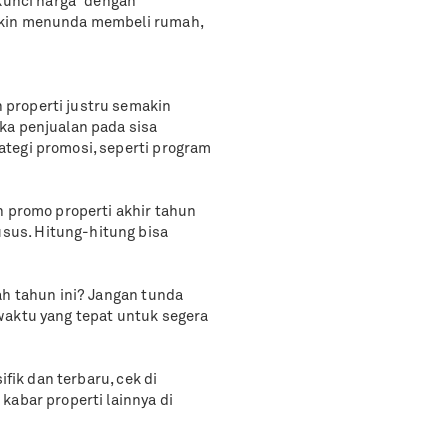
“kunci harga” dengan
akin menunda membeli rumah,
properti justru semakin
ka penjualan pada sisa
tegi promosi, seperti program
n promo properti akhir tahun
us. Hitung-hitung bisa
ah tahun ini? Jangan tunda
waktu yang tepat untuk segera
ifik dan terbaru, cek di
kabar properti lainnya di