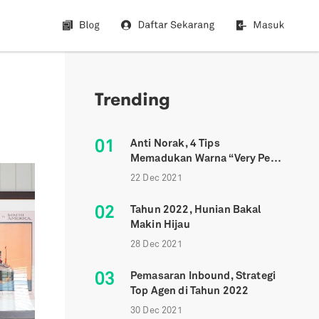
Trending
01
Anti Norak, 4 Tips
Memadukan Warna “Very Peri”
Ke Dalam Hunian
22 Dec 2021
02
Tahun 2022, Hunian Bakal
Makin Hijau
28 Dec 2021
03
Pemasaran Inbound, Strategi
Top Agen di Tahun 2022
30 Dec 2021