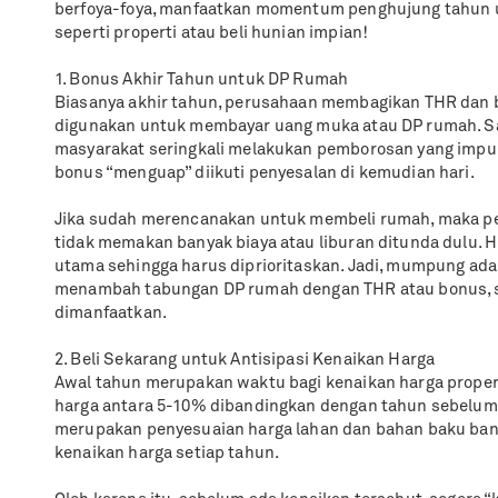
berfoya-foya, manfaatkan momentum penghujung tahun un
seperti properti atau beli hunian impian!
1. Bonus Akhir Tahun untuk DP Rumah
Biasanya akhir tahun, perusahaan membagikan THR dan 
digunakan untuk membayar uang muka atau DP rumah. S
masyarakat seringkali melakukan pemborosan yang impuls
bonus “menguap” diikuti penyesalan di kemudian hari.
Jika sudah merencanakan untuk membeli rumah, maka pe
tidak memakan banyak biaya atau liburan ditunda dulu.
utama sehingga harus diprioritaskan. Jadi, mumpung ad
menambah tabungan DP rumah dengan THR atau bonus, s
dimanfaatkan.
2. Beli Sekarang untuk Antisipasi Kenaikan Harga
Awal tahun merupakan waktu bagi kenaikan harga propert
harga antara 5-10% dibandingkan dengan tahun sebelum
merupakan penyesuaian harga lahan dan bahan baku ba
kenaikan harga setiap tahun.