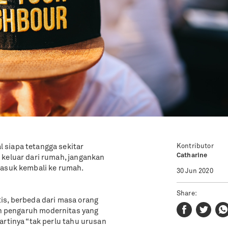
Kontributor
 siapa tetangga sekitar
Catharine
 keluar dari rumah, jangankan
masuk kembali ke rumah.
30 Jun 2020
Share:
is, berbeda dari masa orang
in pengaruh modernitas yang
artinya “tak perlu tahu urusan