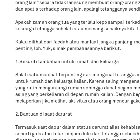
orang lain” secara tidak langsung membuat orang-orang
dan apatis terhadap orang lain, apalagi tetangganya sendi
Apakah zaman orang tua yang terlalu kepo sampai
terka
keluarga tetangga sebelah atau memang sebaiknya kita t
Kalau dilihat dari faedah atau manfaat jangka panjang, 
penting, loh. Yuk, simak pembahasannya berikut.
1. Sekuriti tambahan untuk rumah dan keluarga
Salah satu manfaat terpenting dari mengenal tetangga a
untuk rumah dan keluarga kalian. Karena saling mengena
yang rutin mengunjungi rumah sehingga dapat segera men
asing yang berkeliaran di depan rumah kalian. Dengan b
melaporkan jika melihat aktivitas atau orang mencurigak
2. Bantuan di saat darurat
Termasuk saat dapur dalam status darurat alias kehabi
seperti gula atau telur, pinjam dulu dari tetangga sebelah