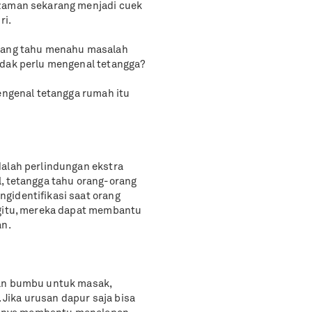
 zaman sekarang menjadi cuek
ri.
dang tahu menahu masalah
idak perlu mengenal tetangga?
mengenal tetangga rumah itu
dalah perlindungan ekstra
l, tetangga tahu orang-orang
gidentifikasi saat orang
egitu, mereka dapat membantu
an.
san bumbu untuk masak,
. Jika urusan dapur saja bisa