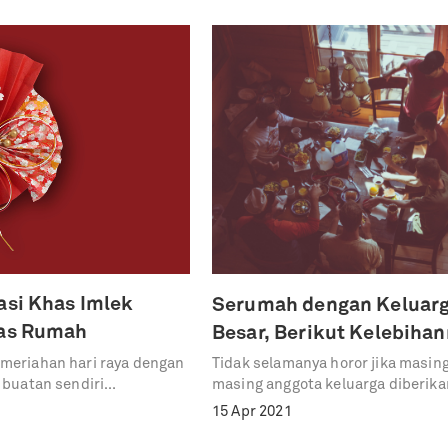
asi Khas Imlek
Serumah dengan Keluar
ras Rumah
Besar, Berikut Kelebihan
meriahan hari raya dengan
Tidak selamanya horor jika masin
 buatan sendiri
masing anggota keluarga diberika
“ruang”
15 Apr 2021