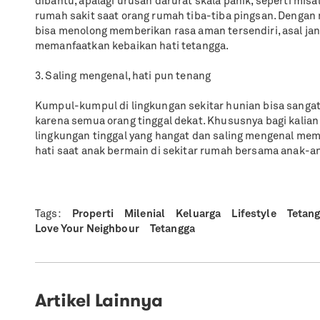
dibantu, apalagi urusan darurat skala panik, seperti m
rumah sakit saat orang rumah tiba-tiba pingsan. Dengan
bisa menolong memberikan rasa aman tersendiri, asal j
memanfaatkan kebaikan hati tetangga.
3. Saling mengenal, hati pun tenang
Kumpul-kumpul di lingkungan sekitar hunian bisa sang
karena semua orang tinggal dekat. Khususnya bagi kalian
lingkungan tinggal yang hangat dan saling mengenal me
hati saat anak bermain di sekitar rumah bersama anak-an
Tags:
Properti
Milenial
Keluarga
Lifestyle
Tetang
Love Your Neighbour
Tetangga
Artikel Lainnya