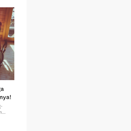
ga
nya!
g-
n